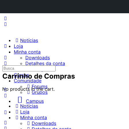
Notícias
Loja
Minha conta
Downloads
Detalhes da conta
Procurar
Endereço
por:
Carrinho de Compras
Cursos
Comunidade
Forums
No products in the cart.
Grupos
Campus
Notícias
Loja
Minha conta
Downloads