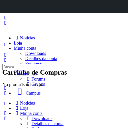
Notícias
Loja
Minha conta
Downloads
Detalhes da conta
Endereço
Procurar
Cursos
Carrinho de Compras
por:
Comunidade
Forums
Grupos
No products in the cart.
Campus
Notícias
Loja
Minha conta
Downloads
Detalhes da conta