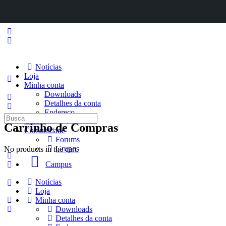
Notícias
Loja
Minha conta
Downloads
Detalhes da conta
Endereço
Procurar
Cursos
Carrinho de Compras
por:
Comunidade
Forums
Grupos
No products in the cart.
Campus
Notícias
Loja
Minha conta
Downloads
Detalhes da conta