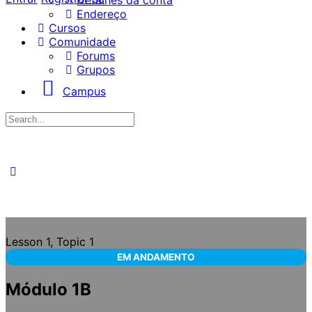
Detalhes da conta
Endereço
Cursos
Comunidade
Forums
Grupos
Campus
Procurar
por:
Lesson 1, Topic 1
EM ANDAMENTO
Módulo 1B