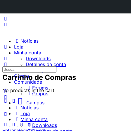
Notícias
Loja
Minha conta
Downloads
Detalhes da conta
Procurar
Endereço
por:
Carrinho de Compras
Cursos
Comunidade
Forums
No products in the cart.
Grupos
Campus
Notícias
Loja
Minha conta
Downloads
Entrar
Registrar-se