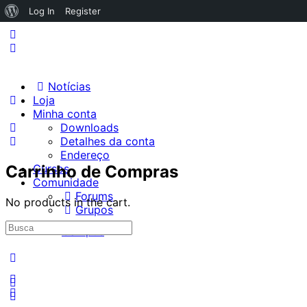
Log In
Register
Notícias
Loja
Minha conta
Downloads
Detalhes da conta
Endereço
Carrinho de Compras
Cursos
Comunidade
Forums
No products in the cart.
Grupos
Campus