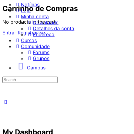
Notícias
Carrinho de Compras
Loja
Minha conta
No products in the cart.
Downloads
Detalhes da conta
Entrar
Registrar-se
Endereço
Cursos
Comunidade
Forums
Grupos
Campus
My Dashboard