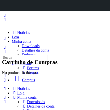
Notícias
Loja
Minha conta
Downloads
Detalhes da conta
Endereço
Procurar
Cursos
Carrinho de Compras
por:
Comunidade
Forums
Grupos
No products in the cart.
Campus
Notícias
Loja
Minha conta
Downloads
Detalhes da conta