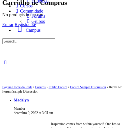
Endereço
Carrinho de Compras
Cursos
Comunidade
No products in the cart.
Forums
Grupos
Entrar
Registrar-se
Campus
Procurar
por:
Pagina Home da Rede
›
Forums
›
Public Forum
›
Forum Sample Discussion
›
Reply To:
Forum Sample Discussion
Madelyn
Member
dezembro 9, 2022 at 3:05 am
Inspiration comes from within yourself. One has to