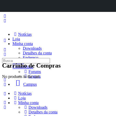
Notícias
Loja
Minha conta
Downloads
Detalhes da conta
Endereço
Procurar
Cursos
Carrinho de Compras
por:
Comunidade
Forums
Grupos
No products in the cart.
Campus
Notícias
Loja
Minha conta
Downloads
Detalhes da conta