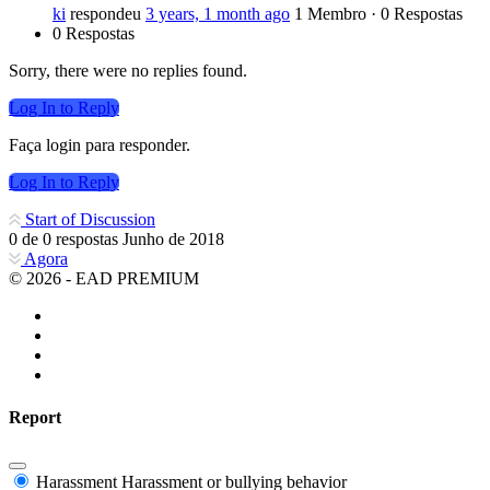
ki
respondeu
3 years, 1 month ago
1 Membro
·
0 Respostas
0 Respostas
Sorry, there were no replies found.
Log In to Reply
Faça login para responder.
Log In to Reply
Start of Discussion
0
de
0
respostas
Junho de 2018
Agora
© 2026 - EAD PREMIUM
Report
Harassment
Harassment or bullying behavior