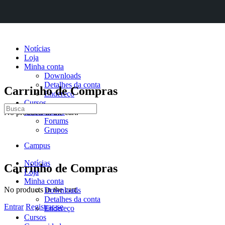
Notícias
Loja
Minha conta
Downloads
Detalhes da conta
Carrinho de Compras
Endereço
Cursos
Procurar
Comunidade
No products in the cart.
por:
Forums
Grupos
Campus
Notícias
Carrinho de Compras
Loja
Minha conta
No products in the cart.
Downloads
Detalhes da conta
Entrar
Registrar-se
Endereço
Cursos