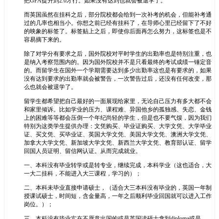
把GPA提升到2.0才行。如果没有达到也就会被退学了。
而英国虽然在挂科之后，部分院校都会给到一次补考的机会，但能补考通
过的几率也相当小。你想之前已经有挂科了，在导师心里已经留下了不好
的映象的标签了。标签贴上之后，即使你后面再怎么努力，这标签也是不
容易摘下来的。
除了对学分有要求之后，国外院校对平时学生的出勤率也是特别注重，也
是纳入考察范围内的。因为国外院校并不是只看最终的考试成绩一锤定音
的。而留学生在国外一个学期需要达到多少出勤率这也是有要求的，如果
没有达到要求的出勤率就会被警告，一次警告过后，还没有任何改变，那
么也就会被退学了。
留学生都希望把自己最好的一面展现给家里，无论自己压力有多大都不会
和家里倾诉。比如学业的压力、课程难、异国他乡的孤独感、失恋、金钱
上的困难等等都会压倒一个年纪尚轻的学生，但是也不要气馁，因为我们
特别为这类学生提供办理：文凭购买、毕业证购买、大学文凭、大学毕业
证、买文凭、买毕业证、英国大学文凭、美国大学文凭、澳洲大学文凭、
加拿大大学文凭、新加坡大学文凭、新西兰大学文凭、教育部认证、留学
回国人员证明、留信网认证。从而完成就业。
一、本科没有毕业转学或是转专业，继续完成，本科学业（这也适合，大
一大二挂科，不能进入大三课程，学习的）；
二、本科未毕业直接申请硕士，（适合大三本科没有毕业的，英国一年制
授课试硕士，时间短，含金量高，一年之后顺利毕业回国就可以进入工作
岗位。）；
三、本科没有毕业实在不愿意出国的或是英国读硕士拿到diploma或是