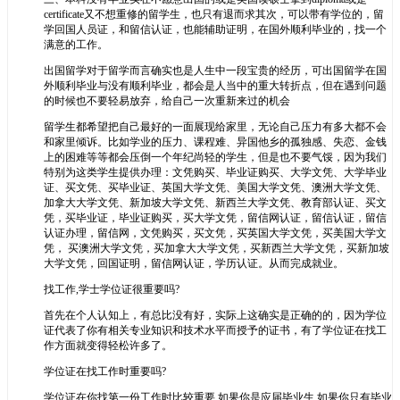
certificate又不想重修的留学生，也只有退而求其次，可以带有学位的，留
学回国人员证，和留信认证，也能辅助证明，在国外顺利毕业的，找一个
满意的工作。
出国留学对于留学而言确实也是人生中一段宝贵的经历，可出国留学在国
外顺利毕业与没有顺利毕业，都会是人当中的重大转折点，但在遇到问题
的时候也不要轻易放弃，给自己一次重新来过的机会
留学生都希望把自己最好的一面展现给家里，无论自己压力有多大都不会
和家里倾诉。比如学业的压力、课程难、异国他乡的孤独感、失恋、金钱
上的困难等等都会压倒一个年纪尚轻的学生，但是也不要气馁，因为我们
特别为这类学生提供办理：文凭购买、毕业证购买、大学文凭、大学毕业
证、买文凭、买毕业证、英国大学文凭、美国大学文凭、澳洲大学文凭、
加拿大大学文凭、新加坡大学文凭、新西兰大学文凭、教育部认证、买文
凭，买毕业证，毕业证购买，买大学文凭，留信网认证，留信认证，留信
认证办理，留信网，文凭购买，买文凭，买英国大学文凭，买美国大学文
凭， 买澳洲大学文凭，买加拿大大学文凭，买新西兰大学文凭，买新加坡
大学文凭，回国证明，留信网认证，学历认证。从而完成就业。
找工作,学士学位证很重要吗?
首先在个人认知上，有总比没有好，实际上这确实是正确的的，因为学位
证代表了你有相关专业知识和技术水平而授予的证书，有了学位证在找工
作方面就变得轻松许多了。
学位证在找工作时重要吗?
学位证在你找第一份工作时比较重要,如果你是应届毕业生,如果你只有毕业