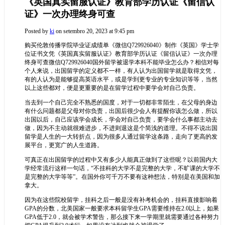
《英国真实留服认证》教育部学历认证《留信认
证》一次办理终身可查
Posted by
ki
on setembro 20, 2023 at 9:45 pm
购买伦敦传播学院毕业证成绩单《微信Q729926040》制作《英国》学士学
位证书文凭《英国真实留服认证》教育部学历认证《留信认证》一次办理
终身可查
微信Q729926040国外留学被退学本科不能毕业怎么办？相信对每
个人来说，出国留学的定义都不一样，有人认为出国留学就是取得文凭，
有的人认为是能够提高英语水平，或是学到更专业的专业知识等等，当然
以上这些都对，便是更重要的是在留学过程中要学会对自己负责。
当去到一个自己完全不熟悉的国度，对于一切都非常陌生，在父母的身边
有什么问题都是父母对你负责，出国后很少会人有提醒你该怎么做，所以
出国以后，自己应该学会成长，学会对自己负责，要学会什么事都主动去
做，因为不主动就很难进步，不进则退这是个简浅的道理。不得不说出国
留学是人生的一大转折点，因为很多人通过留学这条路，走向了更高的发
展平台，更宽广的人生道路。
可真正在出国留学的过程中又有多少人能真正做到了这些呢？以前国内大
学经常流行这样一句话，“不挂科的大学不是完整的大学，不旷课的大学不
是完整的大学等等”。在国外你可千万不要有这种想法，特别是在美国和加
拿大。
因为在这些院校留学，挂科之后一般是没有补考机会的，挂科直接影响着
GPA的分数，北美国家一般要求本科留学生GPA需要维持在2.0以上，如果
GPA低于2.0，就会被学术警告，那么接下来一学期里就需要通过各种努力