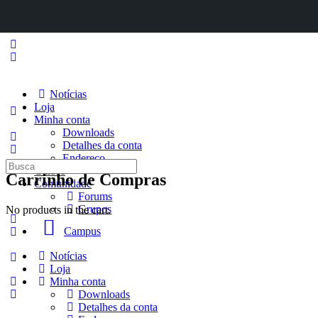
Notícias
Loja
Minha conta
Downloads
Detalhes da conta
Endereço
Procurar
Cursos
Carrinho de Compras
por:
Comunidade
Forums
Grupos
No products in the cart.
Campus
Notícias
Loja
Minha conta
Downloads
Detalhes da conta