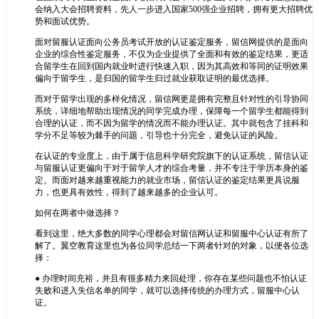
会纳入大会招聘资料，先人一步进入国家500强企业招聘，拥有更大招聘优
势和面试优势。
面对留服认证面向公务员考试开放的认证鉴定服务，留信网提供的是面向
企业的综合性鉴定服务，不仅为企业提供了全面和有效的鉴定结果，更适
合留学生在回到国内就业时进行快速入职，因为其高效和等同的证明效果
偏向于留学生，是归国的留学生归过就业获取证明的最优选择。
而对于留学出现的多样化情况，留信网更是拥有完整且针对性的引导协同
系统，详细地帮助出现情况的同学完成办理，保障每一个留学生都能得到
合理的认证，而不因为留学的情况而不能办理认证。其中就包含了挂科和
学分不足等较为棘手的问题，引导也十分完全，避免认证的风险。
在认证的专业度上，由于属于信息科学研究院旗下的认证系统，留信认证
与留服认证更偏向于对于留学人才的综合考量，并不专注于学历本身的鉴
定。而面对越来越重视能力的就业市场，留信认证的鉴定结果更具说服
力，也更具有效性，得到了越来越多的企业认可。
如何在两者中做选择？
看到这里，绝大多数的同学心理都会对留信网认证和留服中心认证有所了
解了。翼空教育这里也为各位同学总结一下两者针对的对象，以便各位选
择：
● 办理时间充裕，并且有很多精力来回处理，你存在某些问题也不怕认证
失败和进入失信名单的同学，就可以选择传统的办理方式，留服中心认
证。