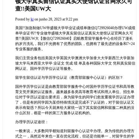
顿大学真实留信认证真实大使馆认证官网永久可
查!!美国UW大
Posted by
ki
on junho 28, 2023 at 9:22 pm
美国!!加急制做UW华盛顿大学毕业证成绩单微信Q729926040办理UW成绩
单毕业证书!!专业做华盛顿大学真实留信认证真实大使馆认证官网永久可
查!!美国UW大
【微信Q729926040】启航教育留学服务中心在经历了漫长
的岁月洗礼，我们不光拥有了优秀的团队，也拥有了最先进的设备和7×24
专业客服的服务。
我们主营业务包括美国大学英国大学澳洲大学加拿大大学新西兰大学新加
坡大学马来西亚大学毕 业证文 凭成 绩 单及各种国际大学文 凭和真实留信
网认证、国外学历学位认证等服务。
留学生留信认证与学历学位认证（教育部留服中心认证）的区别？
国外学历学位认证是由教育部留学服务中心对国外学历学位证书和高等教
育文凭开展的认证服务。越来越多各类高等教育考试和用人单位、招生单
位对于学历认证提出要求后，身为留学生的同学们愈发重视学历认证办理
了，但是有的同学因为某些特殊情况是完成不了认证的，对于留信认证又
表示有疑惑？所以今天就来给大家统一说下其实留信网和留服二种真的没
什么区别，都是一样的第三方服务认证机构的。
办理学历认证途径：
一般来说，大多数同学都知道到留服中心认证中办理。身为传统的办理方
式之一，虽然近年来也一直在优化流程，但还是功能单一，对留学生的学