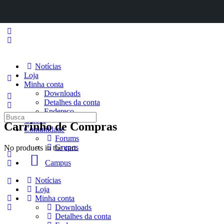
Notícias
Loja
Minha conta
Downloads
Detalhes da conta
Endereço
Procurar
Cursos
Carrinho de Compras
por:
Comunidade
Forums
Grupos
No products in the cart.
Campus
Notícias
Loja
Minha conta
Downloads
Detalhes da conta