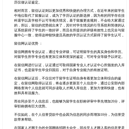
历仅做认证鉴定。
相对而言，留信认证则以更加优秀和快捷的办理方式，在近年来的留学生
中地位取代了留服认证，成为了学历认证的新选择，因为有的同学存在挂
科退学以及学校不认可等相关情况，基于留服更改规则，不会给大家通过
的，所以，留信的优势就出来了，其针对学生情况的引导系统和简便的认
证系统获得了学生的一致好评，而且在所提供的评级有效性上也完全与留
服中心一致，使得这种较快捷且高效的学历认证方式获得了留学生认可 。
留信网认证优势 ：
留信网拥有专业认证，通过专业评级，可证明留学生的真实身份和学历。
对留学生所学专业也有更加立体和资深的鉴定，可对专业等级予以评定。
在留信网进行认证，认证通过可取得国家专业人才认证中心所颁发的入库
证书，也是留学生毕业归国后，对于自身专业能力的有效证明。
在留信网认证后，不仅仅对于留学生证明自身有着更加立体和综合的鉴
定，在留信网取得认证后，将会逐步更新至个人信息中，通过公安部内部
网络查询个人信息就可同步读取人才网入库信息，更加方便和快捷，也有
效和具有说服力。
而在同步至个人信息后，也能够为留学生在职称评审中率先增加20分，评
审职称拥有巨大优势。
不仅如此，在个人信誉贷款中也会因为信息的同步而增加10分，为信誉贷
款带来帮助。
在国家人才网主办的全国网络招聘大会中，同步至人才网入库的信息更是