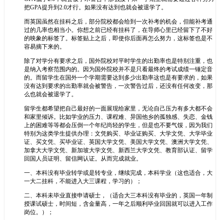
把GPA提升到2.0才行。如果没有达到也就会被退学了。
而英国虽然在挂科之后，部分院校都会给到一次补考的机会，但能补考通
过的几率也相当小。你想之前已经有挂科了，在导师心里已经留下了不好
的映象的标签了。标签贴上之后，即使你后面再怎么努力，这标签也是不
容易摘下来的。
除了对学分有要求之后，国外院校对平时学生的出勤率也是特别注重，也
是纳入考察范围内的。因为国外院校并不是只看最终的考试成绩一锤定音
的。而留学生在国外一个学期需要达到多少出勤率这也是有要求的，如果
没有达到要求的出勤率就会被警告，一次警告过后，还没有任何改变，那
么也就会被退学了。
留学生都希望把自己最好的一面展现给家里，无论自己压力有多大都不会
和家里倾诉。比如学业的压力、课程难、异国他乡的孤独感、失恋、金钱
上的困难等等都会压倒一个年纪尚轻的学生，但是也不要气馁，因为我们
特别为这类学生提供办理：文凭购买、毕业证购买、大学文凭、大学毕业
证、买文凭、买毕业证、英国大学文凭、美国大学文凭、澳洲大学文凭、
加拿大大学文凭、新加坡大学文凭、新西兰大学文凭、教育部认证、留学
回国人员证明、留信网认证。从而完成就业。
一、本科没有毕业转学或是转专业，继续完成，本科学业（这也适合，大
一大二挂科，不能进入大三课程，学习的）；
二、本科未毕业直接申请硕士，（适合大三本科没有毕业的，英国一年制
授课试硕士，时间短，含金量高，一年之后顺利毕业回国就可以进入工作
岗位。）；