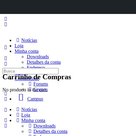
Notícias
Loja
Minha conta
Downloads
Detalhes da conta
Endereço
Procurar
Cursos
Carrinho de Compras
por:
Comunidade
Forums
Grupos
No products in the cart.
Campus
Notícias
Loja
Minha conta
Downloads
Detalhes da conta