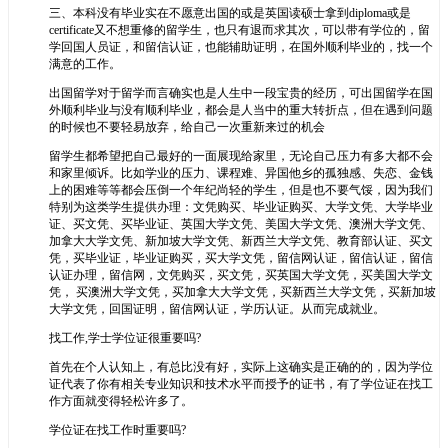
三、本科没有毕业实在不愿意出国的或是英国读硕士拿到diploma或是
certificate又不想重修的留学生，也只有退而求其次，可以带有学位的，留
学回国人员证，和留信认证，也能辅助证明，在国外顺利毕业的，找一个
满意的工作。
出国留学对于留学而言确实也是人生中一段宝贵的经历，可出国留学在国
外顺利毕业与没有顺利毕业，都会是人当中的重大转折点，但在遇到问题
的时候也不要轻易放弃，给自己一次重新来过的机会
留学生都希望把自己最好的一面展现给家里，无论自己压力有多大都不会
和家里倾诉。比如学业的压力、课程难、异国他乡的孤独感、失恋、金钱
上的困难等等都会压倒一个年纪尚轻的学生，但是也不要气馁，因为我们
特别为这类学生提供办理：文凭购买、毕业证购买、大学文凭、大学毕业
证、买文凭、买毕业证、英国大学文凭、美国大学文凭、澳洲大学文凭、
加拿大大学文凭、新加坡大学文凭、新西兰大学文凭、教育部认证、买文
凭，买毕业证，毕业证购买，买大学文凭，留信网认证，留信认证，留信
认证办理，留信网，文凭购买，买文凭，买英国大学文凭，买美国大学文
凭， 买澳洲大学文凭，买加拿大大学文凭，买新西兰大学文凭，买新加坡
大学文凭，回国证明，留信网认证，学历认证。从而完成就业。
找工作,学士学位证很重要吗?
首先在个人认知上，有总比没有好，实际上这确实是正确的的，因为学位
证代表了你有相关专业知识和技术水平而授予的证书，有了学位证在找工
作方面就变得轻松许多了。
学位证在找工作时重要吗?