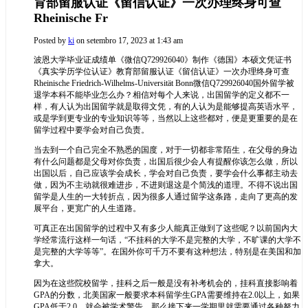
育部留服认证《留信认证》一次办理终身可查
Rheinische Fr
Posted by
ki
on setembro 17, 2023 at 1:43 am
波恩大学毕业证成绩单《微信Q729926040》制作《德国》本硕文凭证书
《真实学历学位认证》教育部留服认证《留信认证》一次办理终身可查
Rheinische Friedrich-Wilhelms-Universität Bonn
微信Q729926040国外留学被
退学本科不能毕业怎么办？相信对每个人来说，出国留学的定义都不一
样，有人认为出国留学就是取得文凭，有的人认为是能够提高英语水平，
或是学到更专业的专业知识等等，当然以上这些都对，便是更重要的是在
留学过程中要学会对自己负责。
当去到一个自己完全不熟悉的国度，对于一切都非常陌生，在父母的身边
有什么问题都是父母对你负责，出国后很少会人有提醒你该怎么做，所以
出国以后，自己应该学会成长，学会对自己负责，要学会什么事都主动去
做，因为不主动就很难进步，不进则退这是个简浅的道理。不得不说出国
留学是人生的一大转折点，因为很多人通过留学这条路，走向了更高的发
展平台，更宽广的人生道路。
可真正在出国留学的过程中又有多少人能真正做到了这些呢？以前国内大
学经常流行这样一句话，“不挂科的大学不是完整的大学，不旷课的大学不
是完整的大学等等”。在国外你可千万不要有这种想法，特别是在美国和加
拿大。
因为在这些院校留学，挂科之后一般是没有补考机会的，挂科直接影响着
GPA的分数，北美国家一般要求本科留学生GPA需要维持在2.0以上，如果
GPA低于2.0，就会被学术警告，那么接下来一学期里就需要通过各种努力