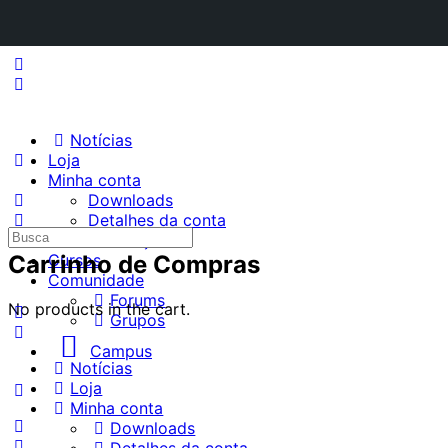
Notícias
Loja
Minha conta
Downloads
Detalhes da conta
Procurar
Endereço
por:
Carrinho de Compras
Cursos
Comunidade
Forums
No products in the cart.
Grupos
Campus
Notícias
Loja
Minha conta
Downloads