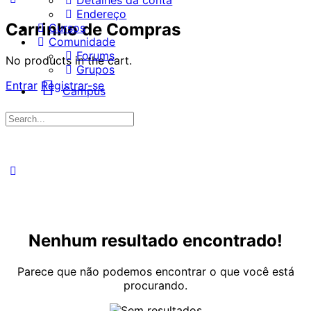
Detalhes da conta
Endereço
Carrinho de Compras
Cursos
Comunidade
Forums
No products in the cart.
Grupos
Entrar
Registrar-se
Campus
Procurar
por:
Nenhum resultado encontrado!
Parece que não podemos encontrar o que você está
procurando.